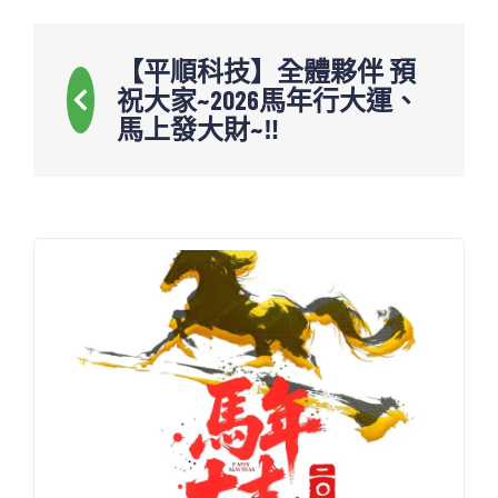
【平順科技】全體夥伴 預
祝大家~2026馬年行大運、
馬上發大財~‼️