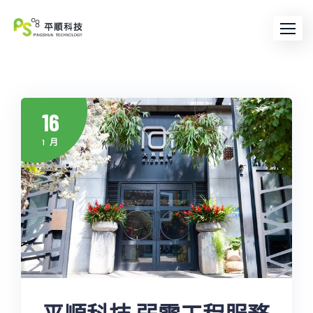
Skip
to
content
16
1 月